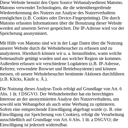
Diese Website benutzt den Open Source Webanalysedienst Matomo.
Matomo verwendet Technologien, die die seitenübergreifende
Wiedererkennung des Nutzers zur Analyse des Nutzerverhaltens
ermöglichen (z.B. Cookies oder Device-Fingerprinting). Die durch
Matomo erfassten Informationen über die Benutzung dieser Website
werden auf unserem Server gespeichert. Die IP-Adresse wird vor der
Speicherung anonymisiert.
Mit Hilfe von Matomo sind wir in der Lage Daten über die Nutzung
unserer Website durch die Websitebesucher zu erfassen und zu
analysieren. Hierdurch können wir u. a. herausfinden, wann welche
Seitenaufrufe getätigt wurden und aus welcher Region sie kommen.
Außerdem erfassen wir verschiedene Logdateien (z.B. IP-Adresse,
Referrer, verwendete Browser und Betriebssysteme) und können
messen, ob unsere Websitebesucher bestimmte Aktionen durchführen
(z.B. Klicks, Käufe u. Ä.).
Die Nutzung dieses Analyse-Tools erfolgt auf Grundlage von Art. 6
Abs. 1 lit. f DSGVO. Der Websitebetreiber hat ein berechtigtes
Interesse an der anonymisierten Analyse des Nutzerverhaltens, um
sowohl sein Webangebot als auch seine Werbung zu optimieren.
Sofern eine entsprechende Einwilligung abgefragt wurde (z. B. eine
Einwilligung zur Speicherung von Cookies), erfolgt die Verarbeitung
ausschließlich auf Grundlage von Art. 6 Abs. 1 lit. a DSGVO; die
Einwilligung ist jederzeit widerrufbar.