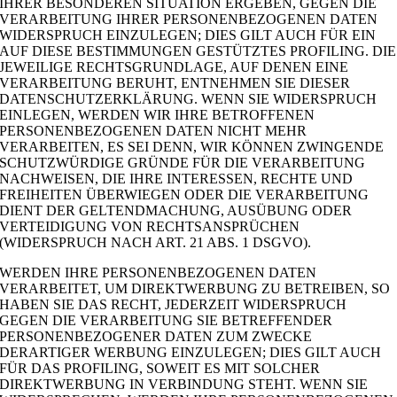
IHRER BESONDEREN SITUATION ERGEBEN, GEGEN DIE
VERARBEITUNG IHRER PERSONENBEZOGENEN DATEN
WIDERSPRUCH EINZULEGEN; DIES GILT AUCH FÜR EIN
AUF DIESE BESTIMMUNGEN GESTÜTZTES PROFILING. DIE
JEWEILIGE RECHTSGRUNDLAGE, AUF DENEN EINE
VERARBEITUNG BERUHT, ENTNEHMEN SIE DIESER
DATENSCHUTZERKLÄRUNG. WENN SIE WIDERSPRUCH
EINLEGEN, WERDEN WIR IHRE BETROFFENEN
PERSONENBEZOGENEN DATEN NICHT MEHR
VERARBEITEN, ES SEI DENN, WIR KÖNNEN ZWINGENDE
SCHUTZWÜRDIGE GRÜNDE FÜR DIE VERARBEITUNG
NACHWEISEN, DIE IHRE INTERESSEN, RECHTE UND
FREIHEITEN ÜBERWIEGEN ODER DIE VERARBEITUNG
DIENT DER GELTENDMACHUNG, AUSÜBUNG ODER
VERTEIDIGUNG VON RECHTSANSPRÜCHEN
(WIDERSPRUCH NACH ART. 21 ABS. 1 DSGVO).
WERDEN IHRE PERSONENBEZOGENEN DATEN
VERARBEITET, UM DIREKTWERBUNG ZU BETREIBEN, SO
HABEN SIE DAS RECHT, JEDERZEIT WIDERSPRUCH
GEGEN DIE VERARBEITUNG SIE BETREFFENDER
PERSONENBEZOGENER DATEN ZUM ZWECKE
DERARTIGER WERBUNG EINZULEGEN; DIES GILT AUCH
FÜR DAS PROFILING, SOWEIT ES MIT SOLCHER
DIREKTWERBUNG IN VERBINDUNG STEHT. WENN SIE