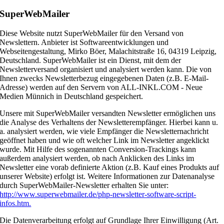
SuperWebMailer
Diese Website nutzt SuperWebMailer für den Versand von
Newslettern. Anbieter ist Softwareentwicklungen und
Webseitengestaltung, Mirko Böer, Malachitstraße 16, 04319 Leipzig,
Deutschland. SuperWebMailer ist ein Dienst, mit dem der
Newsletterversand organisiert und analysiert werden kann. Die von
Ihnen zwecks Newsletterbezug eingegebenen Daten (z.B. E-Mail-
Adresse) werden auf den Servern von ALL-INKL.COM - Neue
Medien Münnich in Deutschland gespeichert.
Unsere mit SuperWebMailer versandten Newsletter ermöglichen uns
die Analyse des Verhaltens der Newsletterempfänger. Hierbei kann u.
a. analysiert werden, wie viele Empfänger die Newsletternachricht
geöffnet haben und wie oft welcher Link im Newsletter angeklickt
wurde. Mit Hilfe des sogenannten Conversion-Trackings kann
außerdem analysiert werden, ob nach Anklicken des Links im
Newsletter eine vorab definierte Aktion (z.B. Kauf eines Produkts auf
unserer Website) erfolgt ist. Weitere Informationen zur Datenanalyse
durch SuperWebMailer-Newsletter erhalten Sie unter:
http://www.superwebmailer.de/php-newsletter-software-script-
infos.htm.
Die Datenverarbeitung erfolgt auf Grundlage Ihrer Einwilligung (Art.