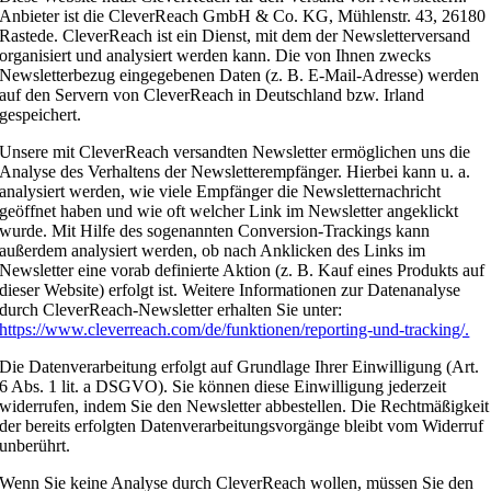
Anbieter ist die CleverReach GmbH & Co. KG, Mühlenstr. 43, 26180
Rastede. CleverReach ist ein Dienst, mit dem der Newsletterversand
organisiert und analysiert werden kann. Die von Ihnen zwecks
Newsletterbezug eingegebenen Daten (z. B. E-Mail-Adresse) werden
auf den Servern von CleverReach in Deutschland bzw. Irland
gespeichert.
Unsere mit CleverReach versandten Newsletter ermöglichen uns die
Analyse des Verhaltens der Newsletterempfänger. Hierbei kann u. a.
analysiert werden, wie viele Empfänger die Newsletternachricht
geöffnet haben und wie oft welcher Link im Newsletter angeklickt
wurde. Mit Hilfe des sogenannten Conversion-Trackings kann
außerdem analysiert werden, ob nach Anklicken des Links im
Newsletter eine vorab definierte Aktion (z. B. Kauf eines Produkts auf
dieser Website) erfolgt ist. Weitere Informationen zur Datenanalyse
durch CleverReach-Newsletter erhalten Sie unter:
https://www.cleverreach.com/de/funktionen/reporting-und-tracking/.
Die Datenverarbeitung erfolgt auf Grundlage Ihrer Einwilligung (Art.
6 Abs. 1 lit. a DSGVO). Sie können diese Einwilligung jederzeit
widerrufen, indem Sie den Newsletter abbestellen. Die Rechtmäßigkeit
der bereits erfolgten Datenverarbeitungsvorgänge bleibt vom Widerruf
unberührt.
Wenn Sie keine Analyse durch CleverReach wollen, müssen Sie den