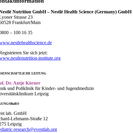
ontaktinformation
Nestlé Nutrition GmbH – Nestlé Health Science (Germany) GmbH
Lyoner Strasse 23
60528 Frankfurt/Main
0800 – 100 16 35
www.nestlehealthscience.de
Registrieren Sie sich jetzt:
www.nestlenutrition-institute.org
SSENSCHAFTLICHE LEITUNG
of. Dr. Antje Körner
inik und Poliklinik für Kinder- und Jugendmedizin
iversitätsklinikum Leipzig
GUNGSBüRO
ent lab. GmbH
chard-Lehmann-Straße 12
275 Leipzig
ediatric-research@eventlab.org