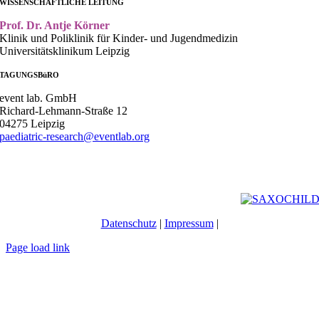
WISSENSCHAFTLICHE LEITUNG
Prof. Dr. Antje Körner
Klinik und Poliklinik für Kinder- und Jugendmedizin
Universitätsklinikum Leipzig
TAGUNGSBüRO
event lab. GmbH
Richard-Lehmann-Straße 12
04275 Leipzig
paediatric-research@eventlab.org
Datenschutz
|
Impressum
|
Page load link
Nach
oben