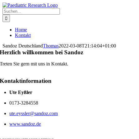
Zum
Inhalt
Suche
springen
nach:
Home
Kontakt
Sandoz Deutschland
Thomas
2022-03-08T21:14:04+01:00
Herzlich willkommen bei Sandoz
Treten Sie gern mit uns in Kontakt.
Kontaktinformation
Ute Eyßler
0173-3284558
ute.eyssler@sandoz.com
www.sandoz.de